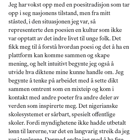
Jeg har vokst opp med en poesitradisjon som tar 
opp i seg nasjonens tilstand, men fra mitt 
ståsted, i den situasjonen jeg var, så 
representerte den poesien en kultur som ikke 
var opptatt av det indre livet til unge folk. Det 
fikk meg til å forstå hvordan poesi og det å ha en 
plattform kan komme sammen og skape 
mening, og helt intuitivt begynte jeg også å 
utvide hva diktene mine kunne handle om. Jeg 
begynte å tenke på arbeidet med å sette dikt 
sammen omtrent som en mixteip og kom i 
kontakt med andre poeter fra andre deler av 
verden som inspirerte meg. Det nigerianske 
skolesystemet er sårbart, spesielt offentlige 
skoler. Fordi myndighetene ikke hadde utbetalt 
lønn til lærerne, var det en langvarig streik da jeg 
var i tenårene. Dermed endte jeg med å ha fire 