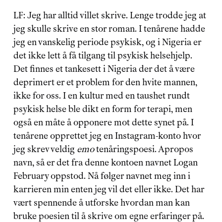
LF: Jeg har alltid villet skrive. Lenge trodde jeg at 
jeg skulle skrive en stor roman. I tenårene hadde 
jeg en vanskelig periode psykisk, og i Nigeria er 
det ikke lett å få tilgang til psykisk helsehjelp. 
Det finnes et tankesett i Nigeria der det å være 
deprimert er et problem for den hvite mannen, 
ikke for oss. I en kultur med en taushet rundt 
psykisk helse ble dikt en form for terapi, men 
også en måte å opponere mot dette synet på. I 
tenårene opprettet jeg en Instagram-konto hvor 
jeg skrev veldig 
emo
 tenåringspoesi. Apropos 
navn, så er det fra denne kontoen navnet Logan 
February oppstod. Nå følger navnet meg inn i 
karrieren min enten jeg vil det eller ikke. Det har 
vært spennende å utforske hvordan man kan 
bruke poesien til å skrive om egne erfaringer på. 