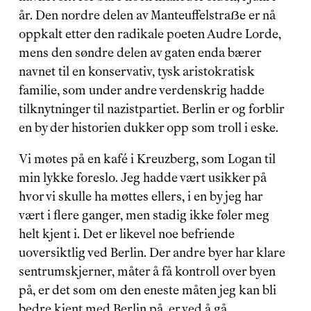
år. Den nordre delen av Manteuffelstraẞe er nå 
oppkalt etter den radikale poeten Audre Lorde, 
mens den søndre delen av gaten enda bærer 
navnet til en konservativ, tysk aristokratisk 
familie, som under andre verdenskrig hadde 
tilknytninger til nazistpartiet. Berlin er og forblir 
en by der historien dukker opp som troll i eske.
Vi møtes på en kafé i Kreuzberg, som Logan til 
min lykke foreslo. Jeg hadde vært usikker på 
hvor vi skulle ha møttes ellers, i en by jeg har 
vært i flere ganger, men stadig ikke føler meg 
helt kjent i. Det er likevel noe befriende 
uoversiktlig ved Berlin. Der andre byer har klare 
sentrumskjerner, måter å få kontroll over byen 
på, er det som om den eneste måten jeg kan bli 
bedre kjent med Berlin på, er ved å gå 