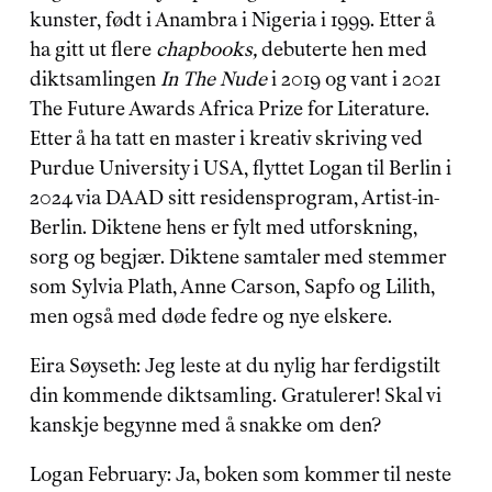
kunster, født i Anambra i Nigeria i 1999. Etter å 
ha gitt ut flere 
chapbooks,
 debuterte hen med 
diktsamlingen 
In The Nude 
i 2019 og vant i 2021 
The Future Awards Africa Prize for Literature. 
Etter å ha tatt en master i kreativ skriving ved 
Purdue University i USA, flyttet Logan til Berlin i 
2024 via DAAD sitt residensprogram, Artist-in-
Berlin. Diktene hens er fylt med utforskning, 
sorg og begjær. Diktene samtaler med stemmer 
som Sylvia Plath, Anne Carson, Sapfo og Lilith, 
men også med døde fedre og nye elskere.
Eira Søyseth: Jeg leste at du nylig har ferdigstilt 
din kommende diktsamling. Gratulerer! Skal vi 
kanskje begynne med å snakke om den?
Logan February: Ja, boken som kommer til neste 