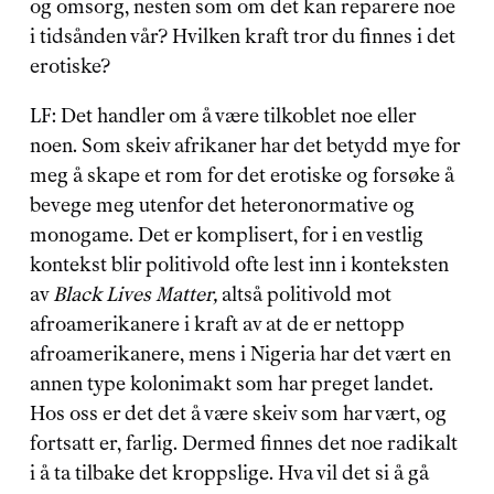
og omsorg, nesten som om det kan reparere noe 
i tidsånden vår? Hvilken kraft tror du finnes i det 
erotiske?
LF: Det handler om å være tilkoblet noe eller 
noen. Som skeiv afrikaner har det betydd mye for 
meg å skape et rom for det erotiske og forsøke å 
bevege meg utenfor det heteronormative og 
monogame. Det er komplisert, for i en vestlig 
kontekst blir politivold ofte lest inn i konteksten 
av 
Black Lives Matter,
 altså politivold mot 
afroamerikanere i kraft av at de er nettopp 
afroamerikanere, mens i Nigeria har det vært en 
annen type kolonimakt som har preget landet. 
Hos oss er det det å være skeiv som har vært, og 
fortsatt er, farlig. Dermed finnes det noe radikalt 
i å ta tilbake det kroppslige. Hva vil det si å gå 