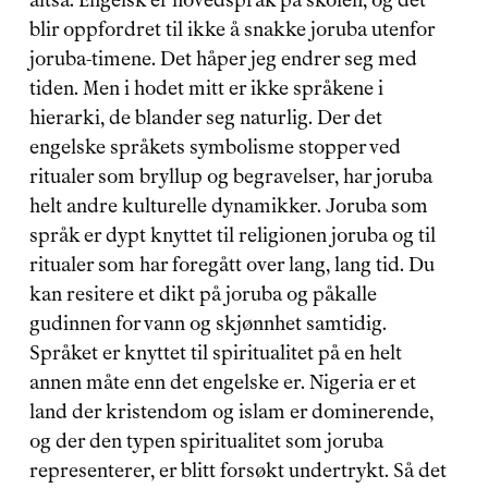
altså. Engelsk er hovedspråk på skolen, og det 
blir oppfordret til ikke å snakke joruba utenfor 
joruba-timene. Det håper jeg endrer seg med 
tiden. Men i hodet mitt er ikke språkene i 
hierarki, de blander seg naturlig. Der det 
engelske språkets symbolisme stopper ved 
ritualer som bryllup og begravelser, har joruba 
helt andre kulturelle dynamikker. Joruba som 
språk er dypt knyttet til religionen joruba og til 
ritualer som har foregått over lang, lang tid. Du 
kan resitere et dikt på joruba og påkalle 
gudinnen for vann og skjønnhet samtidig. 
Språket er knyttet til spiritualitet på en helt 
annen måte enn det engelske er. Nigeria er et 
land der kristendom og islam er dominerende, 
og der den typen spiritualitet som joruba 
representerer, er blitt forsøkt undertrykt. Så det 