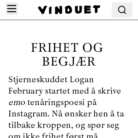
Søk
FRIHET OG 
BEGJÆR
Stjerneskuddet Logan 
February startet med å skrive 
emo 
tenåringspoesi på 
Instagram. Nå ønsker hen å ta 
tilbake kroppen, og spør seg 
om ikke frihet først må 