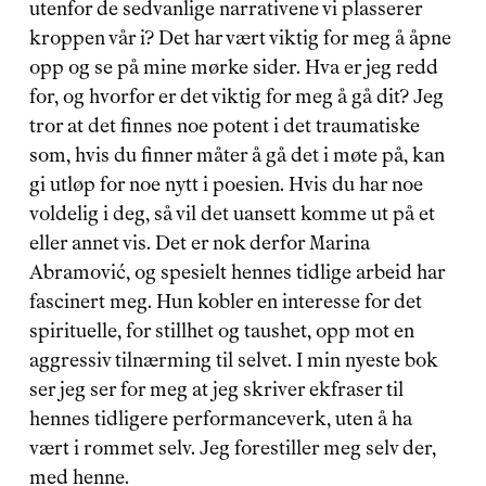
utenfor de sedvanlige narrativene vi plasserer 
kroppen vår i? Det har vært viktig for meg å åpne 
opp og se på mine mørke sider. Hva er jeg redd 
for, og hvorfor er det viktig for meg å gå dit? Jeg 
tror at det finnes noe potent i det traumatiske 
som, hvis du finner måter å gå det i møte på, kan 
gi utløp for noe nytt i poesien. Hvis du har noe 
voldelig i deg, så vil det uansett komme ut på et 
eller annet vis. Det er nok derfor Marina 
Abramović, og spesielt hennes tidlige arbeid har 
fascinert meg. Hun kobler en interesse for det 
spirituelle, for stillhet og taushet, opp mot en 
aggressiv tilnærming til selvet. I min nyeste bok 
ser jeg ser for meg at jeg skriver ekfraser til 
hennes tidligere performanceverk, uten å ha 
vært i rommet selv. Jeg forestiller meg selv der, 
med henne.