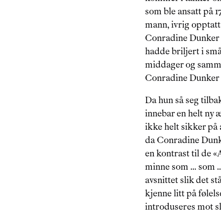
som ble ansatt på 1
mann, ivrig opptatt 
Conradine Dunker k
hadde briljert i små
middager og sammenk
Conradine Dunker t
Da hun så seg tilba
innebar en helt ny 
ikke helt sikker på 
da Conradine Dunke
en kontrast til de 
minne som ... som ..
avsnittet slik det s
kjenne litt på følel
introduseres mot sl