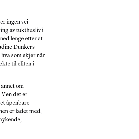
er ingen vei 
ing av tukthusliv i 
ned lenge etter at 
radine Dunkers 
e hva som skjer når 
e til eliten i 
t annet om 
. Men det er 
det åpenbare 
nen er ladet med, 
dmykende, 