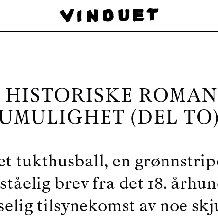
 HISTORISKE ROMAN
UMULIGHET (DEL TO
t tukthusball, en grønnstrip
ståelig brev fra det 18. århu
selig tilsynekomst av noe skju