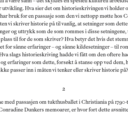
til å være sånn – det skyldes en spesiell kulturell arbeids
r utvikling. Hva sier det om historieskrivingen vi holder 
e har bruk for en passasje som den vi nettopp møtte hos
n vi skriver historie på til vanlig, at setninger som dette 
nger og uttrykk som de som rommes i disse setningene, t
 plass til for de som skriver? Hva betyr det hvis det stem
et for sånne erfaringer – og sånne kildesetninger – til r
 Hva slags historieskriving hadde vi fått om den oftere ha
 og erfaringer som dette, forsøkt å stanse opp ved dem, h
kke passer inn i måten vi tenker eller skriver historie på
2
ne med passasjen om tukthusballet i Christiania på 1790-ta
Conradine Dunkers memoarer, er hvor fort dette avsnittet