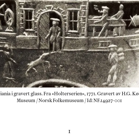
ania i gravert glass. Fra «Holterserien», 1771. Gravert av H.G. Køh
Museum / Norsk Folkemuseum / Id: NF.14927-001
1