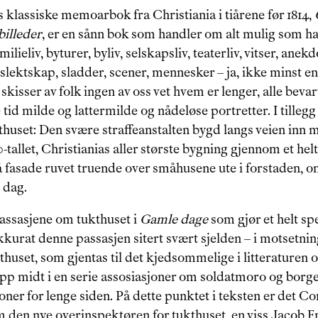
lassiske memoarbok fra Christiania i tiårene før 1814, 
billeder
, er en sånn bok som handler om alt mulig som har
ieliv, byturer, byliv, selskapsliv, teaterliv, vitser, anekdot
 slektskap, sladder, scener, mennesker – ja, ikke minst en
kisser av folk ingen av oss vet hvem er lenger, alle bevar
d milde og lattermilde og nådeløse portretter. I tillegg
huset: Den svære straffeanstalten bygd langs veien inn 
-tallet, Christianias aller største bygning gjennom et hel
grå fasade ruvet truende over småhusene ute i forstaden, 
 dag.
passasjene om tukthuset i 
Gamle dage
 som gjør et helt sp
kurat denne passasjen sitert svært sjelden – i motsetning 
huset, som gjentas til det kjedsommelige i litteraturen o
pp midt i en serie assosiasjoner om soldatmoro og borge
joner for lenge siden. På dette punktet i teksten er det 
 den nye overinspektøren for tukthuset, en viss Jacob F