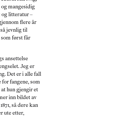
e og mangesidig 
og litteratur – 
gjennom flere år 
å jevnlig til 
som først får 
s ansettelse 
ngselet. Jeg er 
. Det er i alle fall 
 for fangene, som 
at hun gjengir et 
mer inn bildet av 
a 1871, så dere kan 
 ute etter, 