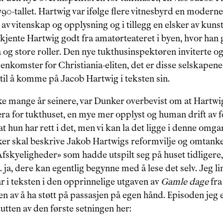
790-tallet. Hartwig var ifølge flere vitnesbyrd en modern
av vitenskap og opplysning og i tillegg en elsker av kunst 
jente Hartwig godt fra amatørteateret i byen, hvor han 
 og store roller. Den nye tukthusinspektøren inviterte ogs
omster for Christiania-eliten, det er disse selskapene 
il å komme på Jacob Hartwig i teksten sin.
ke mange år seinere, var Dunker overbevist om at Hartwig
æra for tukthuset, en mye mer opplyst og human drift av fe
at hun har rett i det, men vi kan la det ligge i denne omgang
r skal beskrive Jakob Hartwigs reformvilje og omtanke
«Afskyeligheder» som hadde utspilt seg på huset tidligere, 
. ja, dere kan egentlig begynne med å lese det selv. Jeg li
tår i teksten i den opprinnelige utgaven av 
Gamle dage
 fr
sen av å ha støtt på passasjen på egen hånd. Episoden jeg er
utten av den første setningen her: