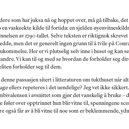
(dere som har juksa nå og hoppet over, må gå tilbake, det 
 en vaskeekte kilde til fortida: en sjelden øyenvitneskildr
nelsen av 1790-tallet. Selve teksten er riktignok skrevet 
edde, men det er generelt ingen grunn til å tvile på Con
hukommelse. Her er vi plutselig selv inne i huset og kan s
ndre. Vi kan til og med se hvordan de forholder seg direkt
liten forholder seg til dem.
 denne passasjen sitert i litteraturen om tukthuset når al
age
 ellers repeteres i det uendelige? Jeg vet ikke sikkert
ivalensen i avsnittet som gjør det vanskelig å bruke – 
føler over opptrinnet hun blir vitne til, spenningene sce
ere også får av å bli vitne til noe som er beklemmende, y