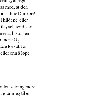
deling, en egen 
oss med, at den 
 Conradine Dunker? 
i kildene, eller 
ilsynelatende er 
mer at historien 
omanen? Og 
dde forsøkt å 
eller enn å løpe 
?
llet, setningene vi 
 gjør meg til en 