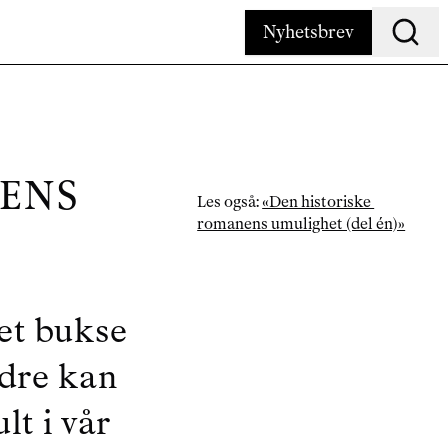
Nyhetsbrev
Søk
ENS 
Les også: 
«Den historiske 
romanens umulighet (del én)»
)
et bukse 
ndre kan 
lt i vår 