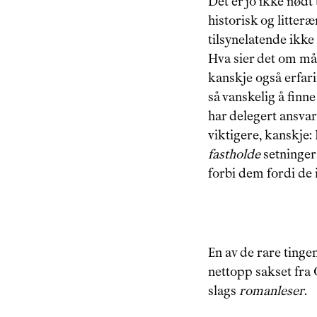
Det er jo ikke nødt 
historisk og litteræ
tilsynelatende ikk
Hva sier det om måte
kanskje også erfari
så vanskelig å finne
har delegert ansvar
viktigere, kanskje:
fastholde
 setninger
forbi dem fordi de i
En av de rare tinge
nettopp sakset fra 
slags 
romanleser
.