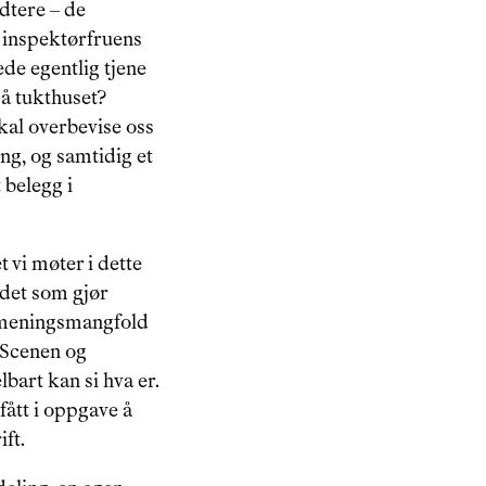
dtere – de 
 inspektørfruens 
de egentlig tjene 
å tukthuset? 
kal overbevise oss 
g, og samtidig et 
belegg i 
 vi møter i dette 
 det som gjør 
meningsmangfold 
. Scenen og 
bart kan si hva er. 
fått i oppgave å 
ift.