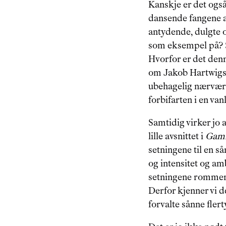
Kanskje er det også
dansende fangene a
antydende, dulgte o
som eksempel på? Sk
Hvorfor er det denn
om Jakob Hartwigs 
ubehagelig nærvær 
forbifarten i en van
Samtidig virker jo 
lille avsnittet i 
Gaml
setningene til en så
og intensitet og amb
setningene rommer m
Derfor kjenner vi d
forvalte sånne flert