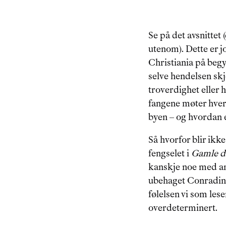
Se på det avsnittet 
utenom). Dette er jo
Christiania på begyn
selve hendelsen skj
troverdighet eller 
fangene møter hvera
byen – og hvordan e
Så hvorfor blir ikke
fengselet i 
Gamle d
kanskje noe med amb
ubehaget Conradine 
følelsen vi som les
overdeterminert.