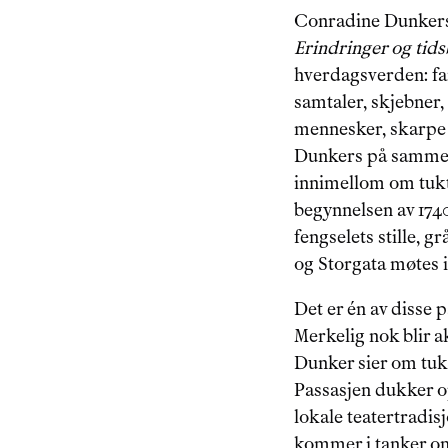
Conradine Dunkers k
Erindringer og tids
hverdagsverden: famil
samtaler, skjebner,
mennesker, skarpe s
Dunkers på samme ti
innimellom om tukt
begynnelsen av 1740
fengselets stille, 
og Storgata møtes i
Det er én av disse 
Merkelig nok blir ak
Dunker sier om tukt
Passasjen dukker o
lokale teatertradis
kommer i tanker om