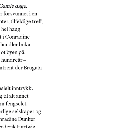
Gamle dage. 
 forsvunnet i en 
er, tilfeldige treff, 
 hel haug 
t i Conradine 
 handler boka 
mot byen på 
t hundreår – 
omtrent der Brugata 
esielt inntrykk. 
til alt annet 
m fengselet. 
rlige selskaper og 
Conradine Dunker 
rederik Hartwig, 