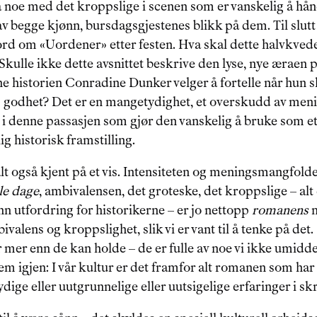
 noe med det kroppslige i scenen som er vanskelig å hån
v begge kjønn, bursdagsgjestenes blikk på dem. Til slutt
rd om «Uordener» etter festen. Hva skal dette halvkvede
ulle ikke dette avsnittet beskrive den lyse, nye æraen p
e historien Conradine Dunker velger å fortelle når hun s
godhet? Det er en mangetydighet, et overskudd av menin
i denne passasjen som gjør den vanskelig å bruke som et 
lig historisk framstilling.
alt også kjent på et vis. Intensiteten og meningsmangfoldet
e dage
, ambivalensen, det groteske, det kroppslige – alt
nn utfordring for historikerne – er jo nettopp 
romanens
 
ivalens og kroppslighet, slik vi er vant til å tenke på det
er enn de kan holde – de er fulle av noe vi ikke umiddel
em igjen: I vår kultur er det framfor alt romanen som har 
ydige eller uutgrunnelige eller uutsigelige erfaringer i skr