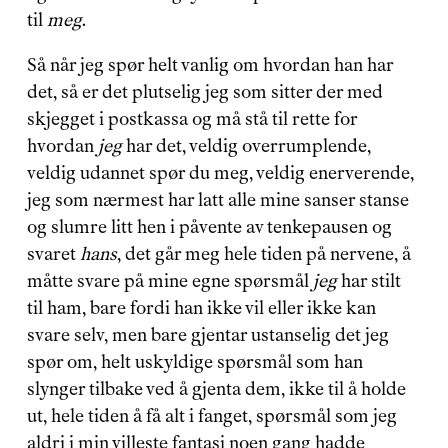
til 
meg
.
Så når jeg spør helt vanlig om hvordan han har 
det, så er det plutselig jeg som sitter der med 
skjegget i postkassa og må stå til rette for 
hvordan 
jeg
 har det, veldig overrumplende, 
veldig udannet spør du meg, veldig enerverende, 
jeg som nærmest har latt alle mine sanser stanse 
og slumre litt hen i påvente av tenkepausen og 
svaret 
hans
, det går meg hele tiden på nervene, å 
måtte svare på mine egne spørsmål 
jeg
 har stilt 
til ham, bare fordi han ikke vil eller ikke kan 
svare selv, men bare gjentar ustanselig det jeg 
spør om, helt uskyldige spørsmål som han 
slynger tilbake ved å gjenta dem, ikke til å holde 
ut, hele tiden å få alt i fanget, spørsmål som jeg 
aldri i min villeste fantasi noen gang hadde 