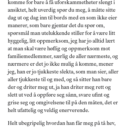
komme for bare å få uforskammetheter slengt i 
ansiktet, helt uverdig spør du meg, å måtte sitte 
dag ut og dag inn til bords med en som ikke eier 
manerer, som bare gjentar det du spør om, 
spørsmål man utelukkende stiller for å være litt 
hyggelig, litt oppmerksom, jeg har jo alltid lært 
at man skal være høflig og oppmerksom mot 
familiemedlemmer, særlig de aller nærmeste, og 
nærmere er det jo ikke mulig å komme, mener 
jeg, han er jo tjukkeste slekta, som man sier, aller 
aller tjukkeste til og med, og så sitter han bare 
der og driter meg ut, ja han driter meg rett og 
slett ut ved å oppføre seg sånn, svare ufint og 
grise seg og omgivelsene til på den måten, det er 
helt ufattelig og veldig enerverende.
Helt ubegripelig hvordan han får meg på tå hev, 