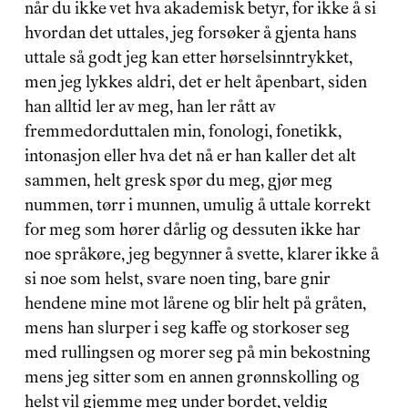
når du ikke vet hva akademisk betyr, for ikke å si 
hvordan det uttales, jeg forsøker å gjenta hans 
uttale så godt jeg kan etter hørselsinntrykket, 
men jeg lykkes aldri, det er helt åpenbart, siden 
han alltid ler av meg, han ler rått av 
fremmedorduttalen min, fonologi, fonetikk, 
intonasjon eller hva det nå er han kaller det alt 
sammen, helt gresk spør du meg, gjør meg 
nummen, tørr i munnen, umulig å uttale korrekt 
for meg som hører dårlig og dessuten ikke har 
noe språkøre, jeg begynner å svette, klarer ikke å 
si noe som helst, svare noen ting, bare gnir 
hendene mine mot lårene og blir helt på gråten, 
mens han slurper i seg kaffe og storkoser seg 
med rullingsen og morer seg på min bekostning 
mens jeg sitter som en annen grønnskolling og 
helst vil gjemme meg under bordet, veldig 