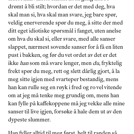
drømt å bli stilt; hvordan er det med deg, hva 
skal man si, hva skal man svare, jeg bare spør, 
veldig enerverende spør du meg, å sitte der med 
ditt eget idiotiske spørsmål i fanget, uten anelse 
om hva du skal si, eller svare, med alle sanser 
slappet, nærmest sovende sanser for å få en liten 
pust i bakken, og før du vet ordet av det er det 
ikke 
han
 som må svare lenger, men 
du
, fryktelig 
frekt spør du meg, rett og slett dårlig gjort, å la 
meg sitte igjen med svarteper bestandig, mens 
han kan rulle seg en røyk i fred og ro vel vitende 
om at jeg må tenke meg grundig om, mens han 
kan fylle på kaffekoppene må jeg vekke alle mine 
sanser til live igjen, forsøke å hale dem ut av den 
dypeste slummer.
Han fyller alltid til meg først, helt til randen så 