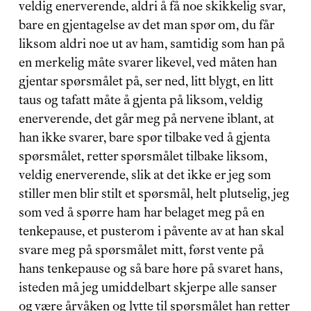
veldig enerverende, aldri å få noe skikkelig svar, 
bare en gjentagelse av det man spør om, du får 
liksom aldri noe ut av ham, samtidig som han på 
en merkelig måte svarer likevel, ved måten han 
gjentar spørsmålet på, ser ned, litt blygt, en litt 
taus og tafatt måte å gjenta på liksom, veldig 
enerverende, det går meg på nervene iblant, at 
han ikke svarer, bare spør tilbake ved å gjenta 
spørsmålet, retter spørsmålet tilbake liksom, 
veldig enerverende, slik at det ikke er jeg som 
stiller men blir stilt et spørsmål, helt plutselig, jeg 
som ved å spørre ham har belaget meg på en 
tenkepause, et pusterom i påvente av at han skal 
svare meg på spørsmålet mitt, først vente på 
hans tenkepause og så bare høre på svaret hans, 
isteden må jeg umiddelbart skjerpe alle sanser 
og være årvåken og lytte til spørsmålet han retter 