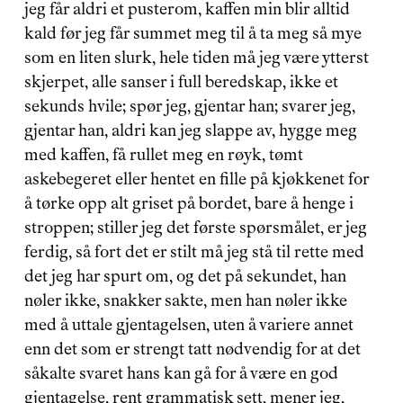
jeg får aldri et pusterom, kaffen min blir alltid 
kald før jeg får summet meg til å ta meg så mye 
som en liten slurk, hele tiden må jeg være ytterst 
skjerpet, alle sanser i full beredskap, ikke et 
sekunds hvile; spør jeg, gjentar han; svarer jeg, 
gjentar han, aldri kan jeg slappe av, hygge meg 
med kaffen, få rullet meg en røyk, tømt 
askebegeret eller hentet en fille på kjøkkenet for 
å tørke opp alt griset på bordet, bare å henge i 
stroppen; stiller jeg det første spørsmålet, er jeg 
ferdig, så fort det er stilt må jeg stå til rette med 
det jeg har spurt om, og det på sekundet, han 
nøler ikke, snakker sakte, men han nøler ikke 
med å uttale gjentagelsen, uten å variere annet 
enn det som er strengt tatt nødvendig for at det 
såkalte svaret hans kan gå for å være en god 
gjentagelse, rent grammatisk sett, mener jeg, 