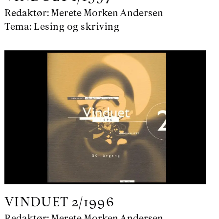
Redaktør:
Merete Morken Andersen
Tema:
Lesing og skriving
VINDUET
2/1996
Redaktør:
Merete Morken Andersen