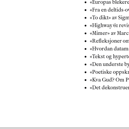
«
Europas blekere 
«
Fra en deltids-
«
To dikt
»
 av 
Sigm
«
Highway 61 revi
«
Mimer
»
 av 
Marc
«
Refleksjoner om
«
Hvordan datama
«
Tekst og hypert
«
Den underste b
«
Poetiske oppskr
«
Kva Gud? Om Pi
«
Det dekonstrue