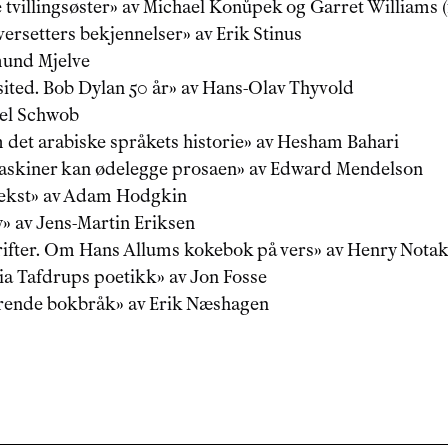
tvillingsøster
»
 av 
Michael Konůpek og Garret Williams (
oversetters bekjennelser
»
 av 
Erik Stinus
und Mjelve
sited. Bob Dylan 50 år
»
 av 
Hans-Olav Thyvold
el Schwob
 det arabiske språkets historie
»
 av 
Hesham Bahari
skiner kan ødelegge prosaen
»
 av 
Edward Mendelson
ekst
»
 av 
Adam Hodgkin
y
»
 av 
Jens-Martin Eriksen
ifter. Om Hans Allums kokebok på vers
»
 av 
Henry Notak
a Tafdrups poetikk
»
 av 
Jon Fosse
rende bokbråk
»
 av 
Erik Næshagen