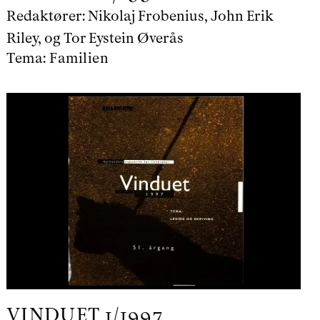
Redaktører:
Nikolaj Frobenius, John Erik
Riley, og Tor Eystein Øverås
Tema:
Familien
VINDUET
1/1997