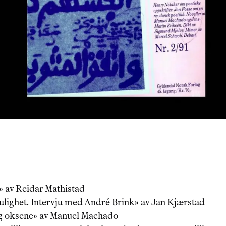
»
 av 
Reidar Mathistad
lighet. Intervju med André Brink
»
 av 
Jan Kjærstad
g oksene
»
 av 
Manuel Machado