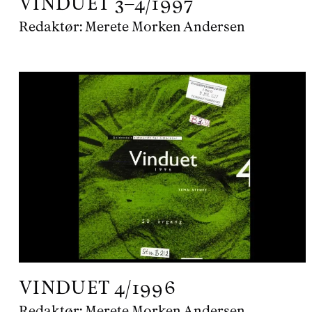
VINDUET
3–4/1997
Redaktør:
Merete Morken Andersen
VINDUET
4/1996
Redaktør:
Merete Morken Andersen