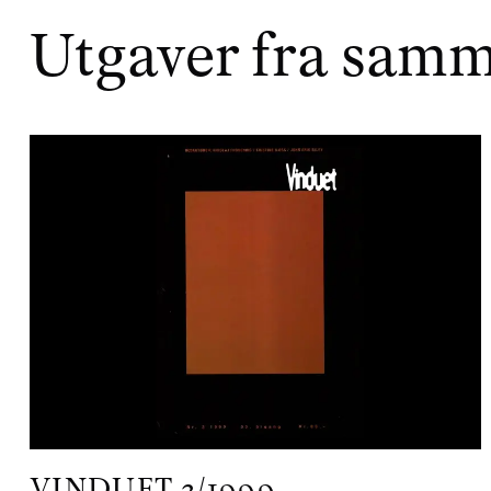
Utgaver fra samm
VINDUET
3/1999