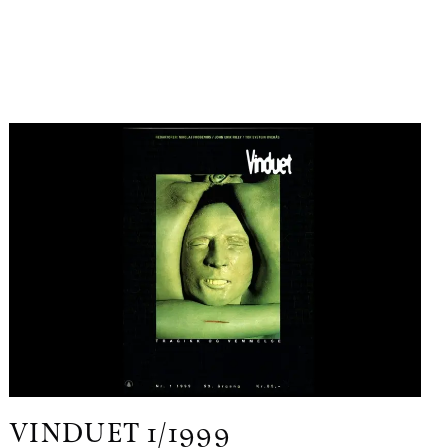
VINDUET
1/1999