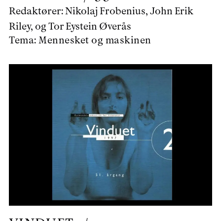
Redaktører:
Nikolaj Frobenius, John Erik
Riley, og Tor Eystein Øverås
Tema:
Mennesket og maskinen