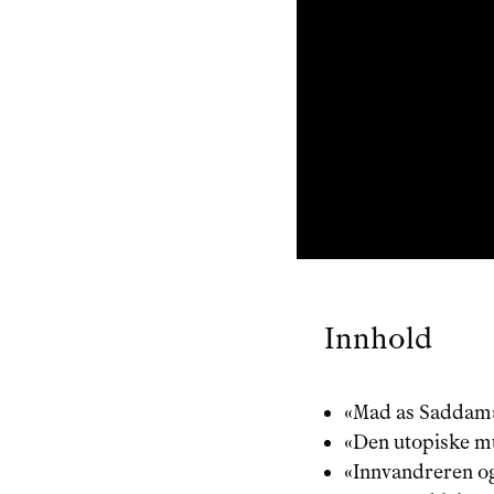
Innhold
«
Mad as Saddam
«
Den utopiske mu
«
Innvandreren o