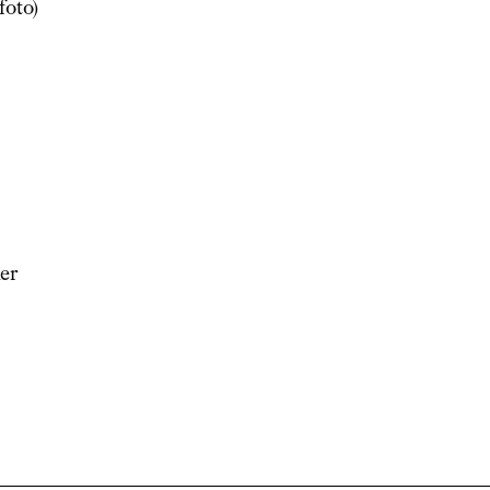
foto)
er