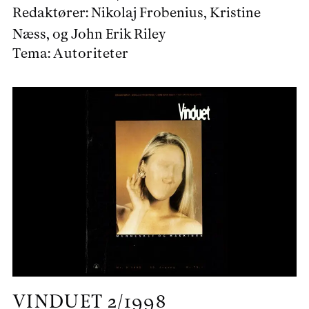
Redaktører:
Nikolaj Frobenius, Kristine
Næss, og John Erik Riley
Tema:
Autoriteter
VINDUET
2/1998