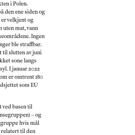
ten i Polen. 
på den ene siden og 
er velkjent og 
n uten mat, vann 
enseområdene. Ingen 
ger ble straffbar. 
til slutten av juni 
kket sone langs 
syl. I januar 2022 
som er omtrent 180 
udsjettet som EU 
 ved basen til 
ensegruppen) – og 
rgruppe hvis mål 
elatert til den 