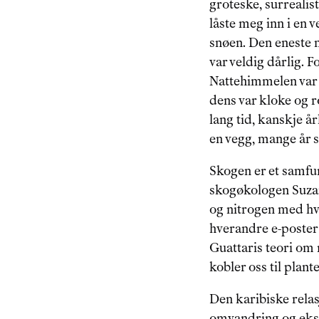
groteske, surrealist
låste meg inn i en 
snøen. Den eneste n
var veldig dårlig. 
Nattehimmelen var t
dens var kloke og ro
lang tid, kanskje år
en vegg, mange år 
Skogen er et samfu
skogøkologen Suzan
og nitrogen med hv
hverandre e-poster 
Guattaris teori om 
kobler oss til plant
Den karibiske relasj
omvandring og eksi