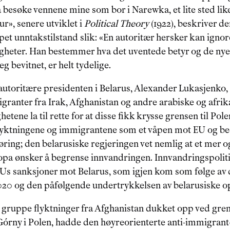
 besøke vennene mine som bor i Narewka, et lite sted like
r», senere utviklet i 
Political Theory
 (1922), beskriver de
et unntakstilstand slik: «En autoritær hersker kan ignorere
heter. Han bestemmer hva det uventede betyr og de nye 
jeg bevitnet, er helt tydelige.
autoritære presidenten i Belarus, Alexander Lukasjenko, å
granter fra Irak, Afghanistan og andre arabiske og afrik
tene la til rette for at disse fikk krysse grensen til Pole
flyktningene og immigrantene som et våpen mot EU og be
ring; den belarusiske regjeringen vet nemlig at et mer o
opa ønsker å begrense innvandringen. Innvandringspolit
EUs sanksjoner mot Belarus, som igjen kom som følge av 
2020 og den påfølgende undertrykkelsen av belarusiske op
n gruppe flyktninger fra Afghanistan dukket opp ved gre
órny i Polen, hadde den høyreorienterte anti-immigrant-