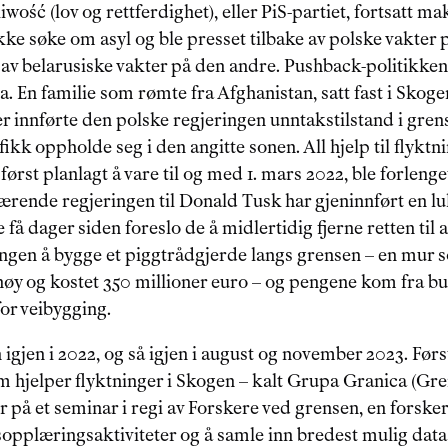
wość (lov og rettferdighet), eller PiS-partiet, fortsatt mak
kke søke om asyl og ble presset tilbake av polske vakter 
 av belarusiske vakter på den andre. Pushback-politikken 
a. En familie som rømte fra Afghanistan, satt fast i Skoge
etter innførte den polske regjeringen unntakstilstand i gr
kk oppholde seg i den angitte sonen. All hjelp til flyktnin
ørst planlagt å vare til og med 1. mars 2022, ble forlenget 
rende regjeringen til Donald Tusk har gjeninnført en lu
 få dager siden foreslo de å midlertidig fjerne retten til a
ingen å bygge et piggtrådgjerde langs grensen – en mur 
høy og kostet 350 millioner euro – og pengene kom fra b
for veibygging.
igjen i 2022, og så igjen i august og november 2023. Først
m hjelper flyktninger i Skogen – kalt Grupa Granica (Gr
 på et seminar i regi av Forskere ved grensen, en forske
opplæringsaktiviteter og å samle inn bredest mulig data r