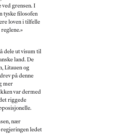
 ved grensen. I 
n tyske filosofen 
 loven i tilfelle 
reglene.» 
 dele ut visum til 
anske land. De 
n, Litauen og 
drev på denne 
g mer 
ikken var dermed 
det riggede 
posisjonelle.
nsen, nær 
regjeringen ledet 