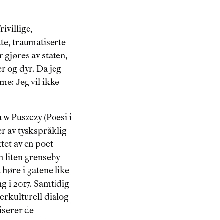
ivillige, 
tte, traumatiserte 
 gjøres av staten, 
 og dyr. Da jeg 
me: Jeg vil ikke 
a w Puszczy (Poesi i 
er av tyskspråklig 
tet av en poet 
 liten grenseby 
høre i gatene like 
ng i 2017. Samtidig 
erkulturell dialog 
iserer de 