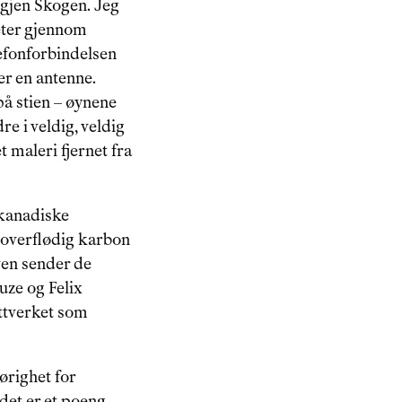
 igjen Skogen. Jeg 
eter gjennom 
efonforbindelsen 
er en antenne. 
på stien – øynene 
e i veldig, veldig 
t maleri fjernet fra 
kanadiske 
overflødig karbon 
en sender de 
uze og Felix 
ttverket som 
ørighet for 
det er et poeng 