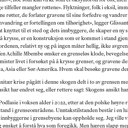
e tilfeller mangler røttene». Flyktninger, folk i eksil, im
e røtter, de forlater gravene til sine forfedre og vandrer 
vandring er fortellingen om tilhørighet», legger Glissant t
t knyttet til et sted og dets innbyggere, de skaper en ny 
å krysse, er en konstruksjon som er kommet i stand gje
rdenen, relativt ny og på ingen måter hellig, ikke avgren
en Achille Mbembe ønsker en grenseløs klode, bevegelses
mister livet i forsøket på å krysse grenser, og gravene der
ika, Asia eller Sør-Amerika. Hvem skal besøke gravene de
anitær krise pågått i denne skogen delt i to av grensen m
ikt har endret seg, eller rettere sagt: Skogens ansikt har 
Podlasie i voksen alder i 2022, etter at den polske høyre-
stand i grenseområdene. Unntakstilstanden består i en l
innbyggerne i grensebyene kan oppholde seg. Jeg ville v
g ønsket å forstå hva som foregikk. Men hæren slapp meg