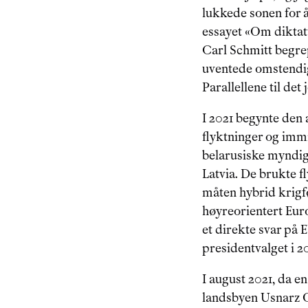
lukkede sonen for å
essayet «Om diktatu
Carl Schmitt begrep
uventede omstendig
Parallellene til det 
I 2021 begynte den 
flyktninger og immi
belarusiske myndighe
Latvia. De brukte 
måten hybrid krigfø
høyreorientert Eur
et direkte svar på 
presidentvalget i 
I august 2021, da e
landsbyen Usnarz G