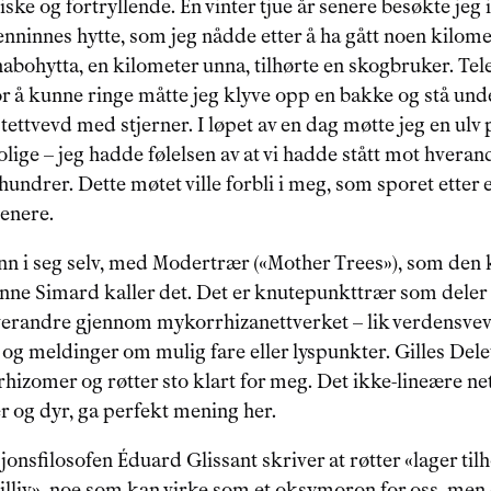
iske og fortryllende. En vinter tjue år senere besøkte jeg
venninnes hytte, som jeg nådde etter å ha gått noen kilom
abohytta, en kilometer unna, tilhørte en skogbruker. Tel
For å kunne ringe måtte jeg klyve opp en bakke og stå und
ettvevd med stjerner. I løpet av en dag møtte jeg en ulv 
lige – jeg hadde følelsen av at vi hadde stått mot hverandr
hundrer. Dette møtet ville forbli i meg, som sporet etter e
senere.
nn i seg selv, med Modertrær («Mother Trees»), som den 
ne Simard kaller det. Det er knutepunkttrær som deler 
erandre gjennom mykorrhizanettverket – lik verdensvev
og meldinger om mulig fare eller lyspunkter. Gilles Dele
rhizomer og røtter sto klart for meg. Det ikke-lineære ne
er og dyr, ga perfekt mening her.
onsfilosofen Éduard Glissant skriver at røtter «lager tilh
lliv», noe som kan virke som et oksymoron for oss, men 