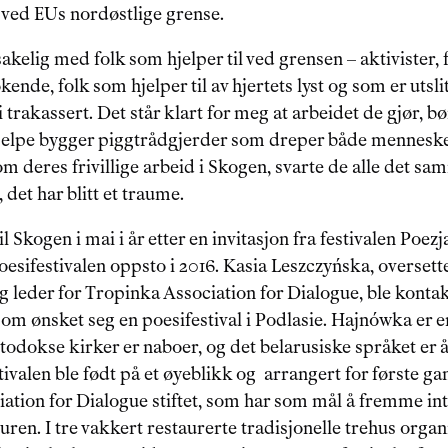
ved EUs nordøstlige grense.
elig med folk som hjelper til ved grensen – aktivister, fr
nde, folk som hjelper til av hjertets lyst og som er utsli
 trakassert. Det står klart for meg at arbeidet de gjør, bør
 hjelpe bygger piggtrådgjerder som dreper både mennesker
m deres frivillige arbeid i Skogen, svarte de alle det sam
det har blitt et traume.
il Skogen i mai i år etter en invitasjon fra festivalen Poezj
poesifestivalen oppsto i 2016. Kasia Leszczyńska, oversett
 og leder for Tropinka Association for Dialogue, ble kontak
om ønsket seg en poesifestival i Podlasie. Hajnówka er en
todokse kirker er naboer, og det belarusiske språket er å 
ivalen ble født på et øyeblikk og  arrangert for første ga
ation for Dialogue stiftet, som har som mål å fremme int
uren. I tre vakkert restaurerte tradisjonelle trehus organ