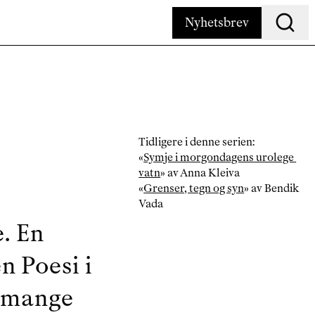
Nyhetsbrev
Søk
Tidligere i denne serien:
«
Symje i morgondagens urolege 
vatn
» av Anna Kleiva
«
Grenser, tegn og syn
» av Bendik 
Vada
. En 
n Poesi i 
 mange 