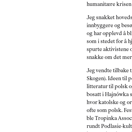
humanitære krisen 
Jeg snakket hovedsak
innbyggere og besøke
og har opplevd å bli
som i stedet for å
spurte aktivistene o
snakke om det mer, 
Jeg vendte tilbake t
Skogen). Ideen til 
litteratur til polsk
bosatt i Hajnówka s
hvor katolske og or
ofte som polsk. Fest
ble Tropinka Associ
rundt Podlasie-kult