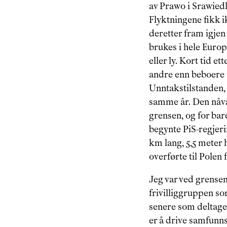
av Prawo i Srawiedli
Flyktningene fikk i
deretter fram igjen
brukes i hele Europ
eller ly. Kort tid 
andre enn beboere fi
Unntakstilstanden, f
samme år. Den nåvæ
grensen, og for bare
begynte PiS-regjer
km lang, 5,5 meter 
overførte til Polen 
Jeg var ved grensen 
frivilliggruppen so
senere som deltager
er å drive samfunns