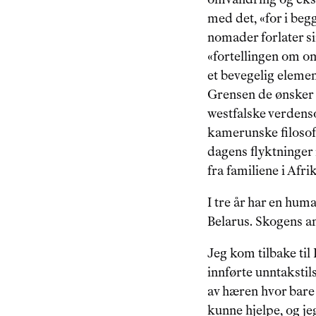
med det, «for i begg
nomader forlater sin
«fortellingen om om
et bevegelig elemen
Grensen de ønsker 
westfalske verdenso
kamerunske filosof
dagens flyktninger 
fra familiene i Afr
I tre år har en hum
Belarus. Skogens ans
Jeg kom tilbake til 
innførte unntakstil
av hæren hvor bare 
kunne hjelpe, og je