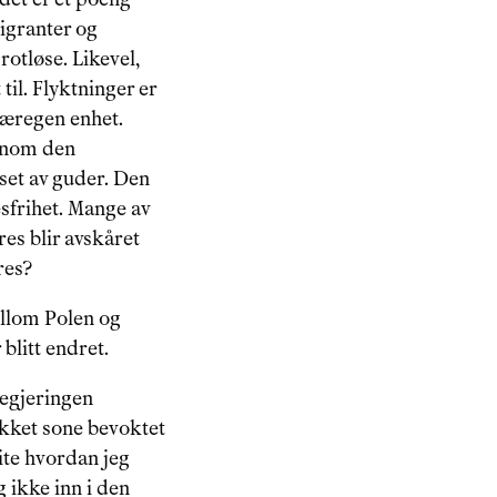
migranter og 
rotløse. Likevel, 
il. Flyktninger er 
særegen enhet. 
nnom den 
set av guder. Den 
frihet. Mange av 
es blir avskåret 
res?
ellom Polen og 
blitt endret.
regjeringen 
ukket sone bevoktet 
ite hvordan jeg 
 ikke inn i den 