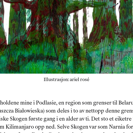
Illustrasjon: ariel rosé
holdene mine i Podlasie, en region som grenser til Belaru
szcza Białowieska) som deles i to av nettopp denne gren
ke Skogen første gang i en alder av ti. Det sto et eiketre 
som Kilimanjaro opp ned. Selve Skogen var som Narnia for