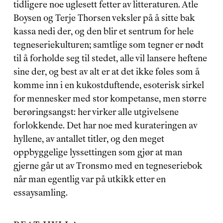
tidligere noe uglesett fetter av litteraturen. Atle 
Boysen og Terje Thorsen veksler på å sitte bak 
kassa nedi der, og den blir et sentrum for hele 
tegneseriekulturen; samtlige som tegner er nødt 
til å forholde seg til stedet, alle vil lansere heftene 
sine der, og best av alt er at det ikke føles som å 
komme inn i en kukostduftende, esoterisk sirkel 
for mennesker med stor kompetanse, men større 
berøringsangst: her virker alle utgivelsene 
forlokkende. Det har noe med kurateringen av 
hyllene, av antallet titler, og den meget 
oppbyggelige lyssettingen som gjør at man 
gjerne går ut av Tronsmo med en tegneseriebok 
når man egentlig var på utkikk etter en 
essaysamling.