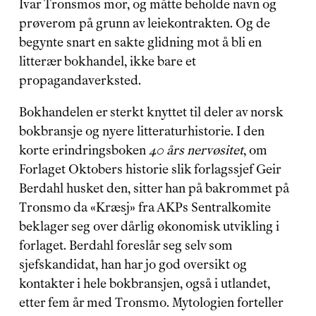
Ivar Tronsmos mor, og måtte beholde navn og 
prøverom på grunn av leiekontrakten. Og de 
begynte snart en sakte glidning mot å bli en 
litterær bokhandel, ikke bare et 
propagandaverksted.
Bokhandelen er sterkt knyttet til deler av norsk 
bokbransje og nyere litteraturhistorie. I den 
korte erindringsboken 
40 års nervøsitet
, om 
Forlaget Oktobers historie slik forlagssjef Geir 
Berdahl husket den, sitter han på bakrommet på 
Tronsmo da «Kræsj» fra AKPs Sentralkomite 
beklager seg over dårlig økonomisk utvikling i 
forlaget. Berdahl foreslår seg selv som 
sjefskandidat, han har jo god oversikt og 
kontakter i hele bokbransjen, også i utlandet, 
etter fem år med Tronsmo. Mytologien forteller 