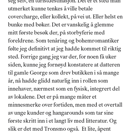
seg selv, en turistdestinasjon. Det er et sted man 
utmerket kunne tenkes å ville betale 
covercharge, eller kollekt, på vei ut. Eller helst en 
bunke med bøker. Det er vanskelig å glemme 
mitt første besøk der, på storbyferie med 
foreldrene. Som tenåring og bohemromantiker 
følte jeg definitivt at jeg hadde kommet til riktig 
sted. Forrige gang jeg var der, for noen få uker 
siden, kunne jeg fornøyd konstatere at datteren 
til gamle George som drev butikken i så mange 
år, nå hadde glidd naturlig inn i rollen som 
innehaver, nærmest som en fysisk, integrert del 
av lokalene. Det er på mange måter et 
minnesmerke over fortiden, men med et overtall 
av unge kunder og hangarounds som tar sine 
første skritt inn i et langt liv med litteratur. Og 
slik er det med Tronsmo også.  Et lite, åpent 