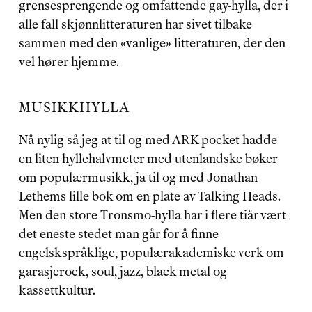
grensesprengende og omfattende gay-hylla, der i 
alle fall skjønnlitteraturen har sivet tilbake 
sammen med den «vanlige» litteraturen, der den 
vel hører hjemme.
MUSIKKHYLLA
Nå nylig så jeg at til og med ARK pocket hadde 
en liten hyllehalvmeter med utenlandske bøker 
om populærmusikk, ja til og med Jonathan 
Lethems lille bok om en plate av Talking Heads. 
Men den store Tronsmo-hylla har i flere tiår vært 
det eneste stedet man går for å finne 
engelskspråklige, populærakademiske verk om 
garasjerock, soul, jazz, black metal og 
kassettkultur.