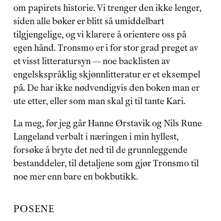
om papirets historie. Vi trenger den ikke lenger, 
siden alle bøker er blitt så umiddelbart 
tilgjengelige, og vi klarere å orientere oss på 
egen hånd. Tronsmo er i for stor grad preget av 
et visst litteratursyn — noe backlisten av 
engelskspråklig skjønnlitteratur er et eksempel 
på. De har ikke nødvendigvis den boken man er 
ute etter, eller som man skal gi til tante Kari.
La meg, før jeg går Hanne Ørstavik og Nils Rune 
Langeland verbalt i næringen i min hyllest, 
forsøke å bryte det ned til de grunnleggende 
bestanddeler, til detaljene som gjør Tronsmo til 
noe mer enn bare en bokbutikk.
POSENE