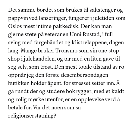
Det samme bordet som brukes til saltstenger og 
pappvin ved lanseringer, fungerer i juletiden som 
Oslos mest intime pakkedisk. Der kan man 
gjerne støte på veteranen Unni Rustad, i full 
sving med fargebåndet og klistrelappene, dagen 
lang. Mange bruker Tronsmo som sin one-stop-
shop i julehandelen, og tar med en liten gave til 
seg selv, som trøst. Den mest totale tilstand av ro 
oppnår jeg den første desembersøndagen 
butikken holder åpent, før stresset setter inn. Å 
gå rundt der og studere bokrygger, med et kaldt 
og rolig mørke utenfor, er en opplevelse verd å 
betale for. Var det noen som sa 
religionserstatning?