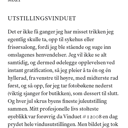
UTSTILLINGSVINDUET
Det er ikke få ganger jeg har misset trikken jeg 
egentlig skulle ta, opp til sykehus eller 
frisørsalong, fordi jeg ble stående og suge inn 
omslagenes henvendelser. Jeg vil ikke se alt 
samtidig, og dermed ødelegge opplevelsen ved 
instant gratification, så jeg pleier å ta én og én 
hyllerad, fra venstre til høyre, med midterste rad 
først, og så opp, før jeg tar fotobøkene nederst 
(viktig sjanger for butikken), som dessert til slutt. 
Og hver jul skrus byens fineste juleutstilling 
sammen. Mitt profesjonelle livs stolteste 
øyeblikk var forøvrig da Vinduet # 1 2008 en dag 
prydet hele vindusutstillingen. Men bildet jeg tok 